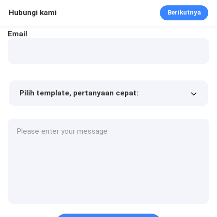
Hubungi kami
Berikutnya
Email
Pilih template, pertanyaan cepat:
Harga produk
Min.order quantity
Minta sampel
Keterangan lebih lanjut