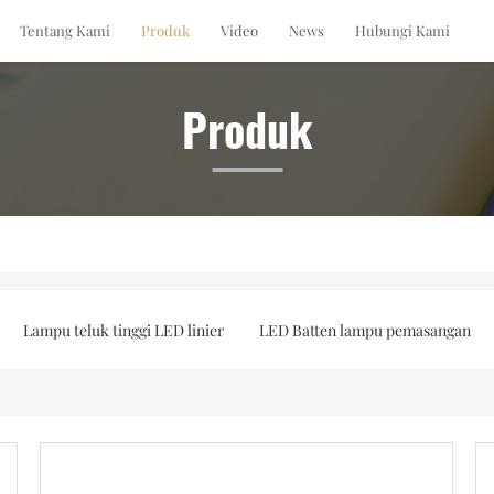
Tentang Kami
Produk
Video
News
Hubungi Kami
Produk
Lampu teluk tinggi LED linier
LED Batten lampu pemasangan