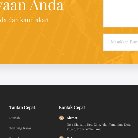
yaan Anda
nda dan kami akan
Tautan Cepat
Kontak Cepat
Rumah
Alamat
No. 1 Qiansun, Desa Xijie, Jalan Yangming, Kota
Tentang Kami
Yuyao, Provinsi Zhejiang