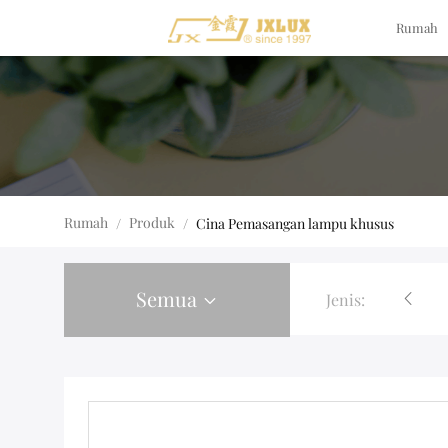
Rumah
Rumah
Produk
/
/
Cina Pemasangan lampu khusus
Semua
Jenis:
Lampu Troffer Led