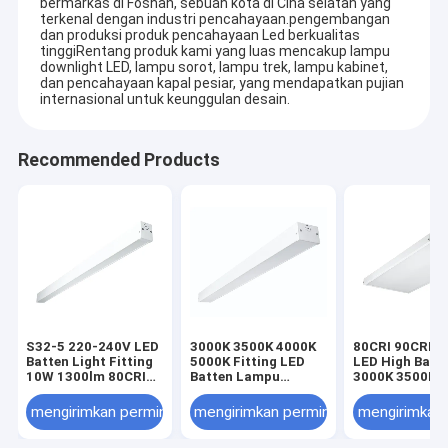
bermarkas di Foshan, sebuah kota di Cina selatan yang
terkenal dengan industri pencahayaan.pengembangan
dan produksi produk pencahayaan Led berkualitas
tinggiRentang produk kami yang luas mencakup lampu
downlight LED, lampu sorot, lampu trek, lampu kabinet,
dan pencahayaan kapal pesiar, yang mendapatkan pujian
internasional untuk keunggulan desain.
Recommended Products
S32-5 220-240V LED
3000K 3500K 4000K
80CRI 90CRI Li
Batten Light Fitting
5000K Fitting LED
LED High Bay 
10W 1300lm 80CRI
Batten Lampu
3000K 3500K 
3000K
Tunable putih
5000K
mengirimkan permintaan
mengirimkan permintaan
mengirimkan