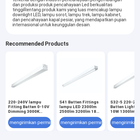
dan produksi produk pencahayaan Led berkualitas
tinggiRentang produk kami yang luas mencakup lampu
downlight LED, lampu sorot, lampu trek, lampu kabinet,
dan pencahayaan kapal pesiar, yang mendapatkan pujian
internasional untuk keunggulan desain.
Recommended Products
220-240V lampu
S41 Batten Fittings
S32-5 220-24
Fitting Batten 0-10V
lampu LED 2300lm
Batten Light F
Dimming 3000K
2500lm 3200lm 18W
10W 1300lm 8
4000K 5700K
20W 25W
3000K
mengirimkan permintaan
mengirimkan permintaan
mengirimkan